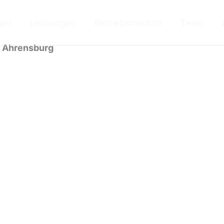
art
Leistungen
Betriebsmedizin
Team
n Ahrensburg